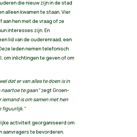
ouderen die nieuw zijn in de stad
n alleen kwamen te staan.
Vier
ef aan hen met de vraag
of ze
n interesses zijn. En
en lid van de ouderenraad, een
 Deze leden nemen telefonisch
l, om inlichtingen te geven of om
 dat er van alles te doen is in
n naartoe te gaan"
zegt Groen-
 er iemand is om samen met hen
figuurlijk."
jke activiteit georganiseerd om
n aanvragers te bevorderen.