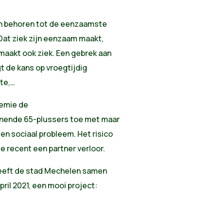
en behoren tot de eenzaamste
 Dat ziek zijn eenzaam maakt,
maakt ook ziek. Een gebrek aan
gt de kans op vroegtijdig
rte,…
demie de
nende 65-plussers toe met maar
en sociaal probleem. Het risico
ie recent een partner verloor.
eeft de stad Mechelen samen
il 2021, een mooi project: