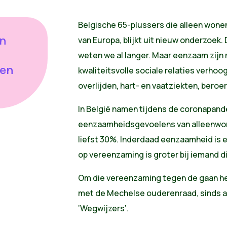
Belgische 65-plussers die alleen won
en
van Europa, blijkt uit nieuw onderzoek
.
weten we al langer. Maar eenzaam zijn 
 en
kwaliteitsvolle sociale relaties verhoo
overlijden, hart- en vaatziekten, beroe
In België namen tijdens de coronapan
eenzaamheidsgevoelens van alleenwo
liefst 30%. Inderdaad eenzaamheid is e
op vereenzaming is groter bij iemand d
Om die vereenzaming tegen de gaan h
met de Mechelse ouderenraad, sinds apr
‘Wegwijzers’.