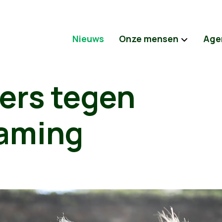
Nieuws
Onze mensen
Age
ers tegen
aming