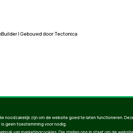
nBuilder
| Gebouwd door
Tectonica
ie noodzakelijk zijn om de website goed te laten functioneren. Dez
 is geen toestemming voor nodig.
bruik van marketingcookies. Die stellen ons in staat om de websit