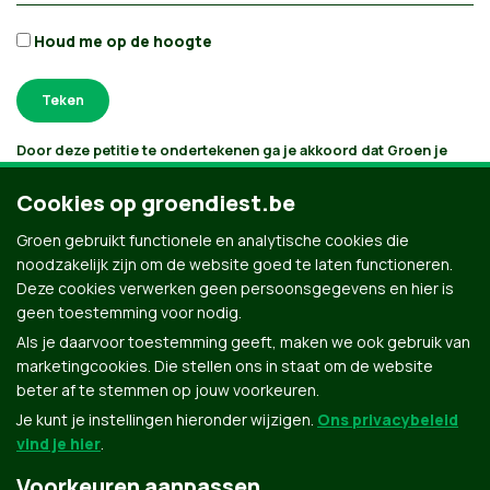
Houd me op de hoogte
Door deze petitie te ondertekenen ga je akkoord dat Groen je
gegevens verwerkt en bijhoudt volgens
haar privacybeleid
. Als je
aanvinkt dat je e-mails wilt ontvangen, houden we je op de
Cookies op groendiest.be
hoogte volgens je interesses. Je kan je gegevens opvragen,
laten verbeteren of laten verwijderen.
Groen gebruikt functionele en analytische cookies die
noodzakelijk zijn om de website goed te laten functioneren.
Deze cookies verwerken geen persoonsgegevens en hier is
geen toestemming voor nodig.
Als je daarvoor toestemming geeft, maken we ook gebruik van
marketingcookies. Die stellen ons in staat om de website
beter af te stemmen op jouw voorkeuren.
Je kunt je instellingen hieronder wijzigen.
Ons privacybeleid
vind je hier
.
Voorkeuren aanpassen