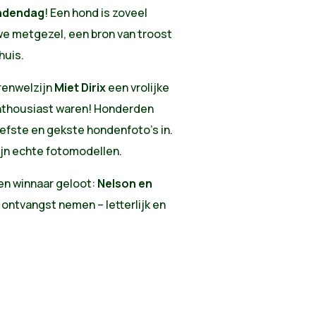
ndendag
! Een hond is zoveel
we metgezel, een bron van troost
huis.
renwelzijn
Miet Dirix
een vrolijke
enthousiast waren! Honderden
iefste en gekste hondenfoto’s in.
ijn echte fotomodellen.
een winnaar geloot:
Nelson en
ontvangst nemen – letterlijk en