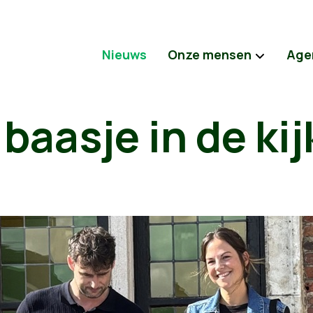
Nieuws
Onze mensen
Age
baasje in de kij