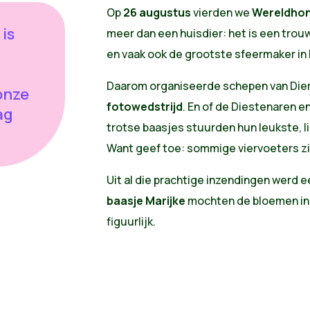
Op
26 augustus
vierden we
Wereldho
is
meer dan een huisdier: het is een trou
en vaak ook de grootste sfeermaker in 
Daarom organiseerde schepen van Die
onze
fotowedstrijd
. En of de Diestenaren 
ag
trotse baasjes stuurden hun leukste, l
Want geef toe: sommige viervoeters z
Uit al die prachtige inzendingen werd 
baasje Marijke
mochten de bloemen in 
figuurlijk.